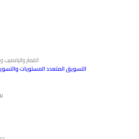
القمار واليانصيب 
التسويق المتعدد المستويات والتسو
بي
جمع