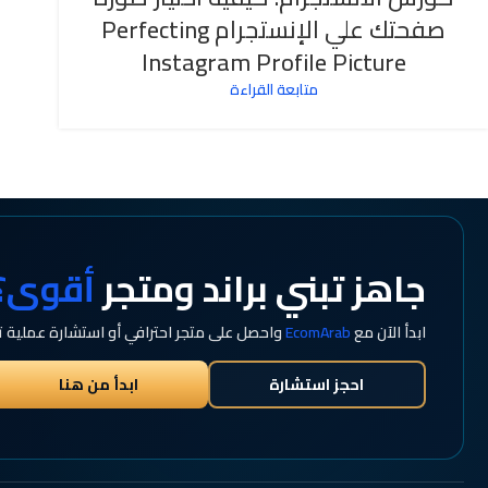
صفحتك علي الإنستجرام Perfecting
Instagram Profile Picture
متابعة القراءة
جاهز تبني براند ومتجر
أقوى؟
ابدأ الآن مع
EcomArab
واحصل على متجر احترافي أو استشارة عملية ت
احجز استشارة
ابدأ من هنا