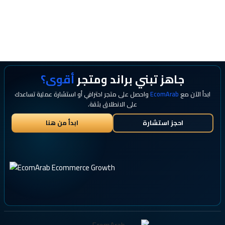
جاهز تبني براند ومتجر
أقوى؟
ابدأ الآن مع
EcomArab
واحصل على متجر احترافي أو استشارة عملية تساعدك
على الانطلاق بثقة.
احجز استشارة
ابدأ من هنا