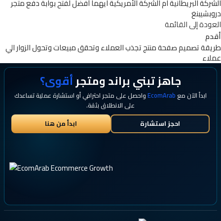
الشركة البريطانية ام الشركة الأمريكية ايهما أفضل لفتح بوابة دفع متجر
دروبشيبنغ
العودة إلى القائمة
أقدم
طريقة تصميم صفحة منتج تجذب العملاء وتحقق مبيعات وتحول الزوار الي
عملاء
جاهز تبني براند ومتجر
أقوى؟
ابدأ الآن مع
EcomArab
واحصل على متجر احترافي أو استشارة عملية تساعدك
على الانطلاق بثقة.
احجز استشارة
ابدأ من هنا