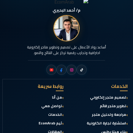
م/ أحمد البحيري
أساعد رواد الأعمال على تصميم وتطوير متاجر إلكترونية
احترافية وتجارب رقمية تركز على النتائج والنمو.
الخدمات
روابط سريعة
تصميم متجر إلكتروني
من أنا
تطوير متجر قائم
تواصل معي
مراجعة وتحليل متجر
الخدمات
استشارة تجارة الكترونية
ثيم EcomArab
بناء ميتا بيزنس
المقالات