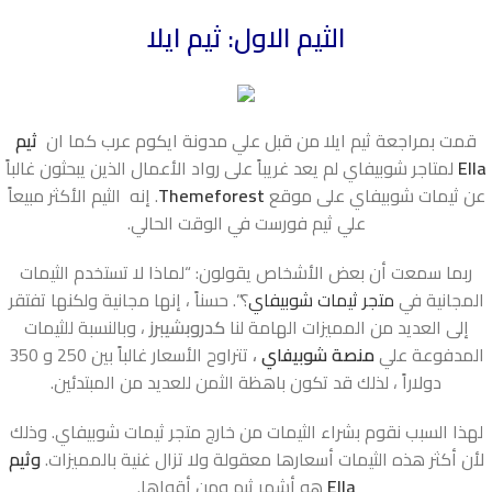
الثيم الاول: ثيم ايلا
قمت بمراجعة ثيم ايلا من قبل علي مدونة ايكوم عرب كما ان
ثيم
Ella
لمتاجر شوبيفاي لم يعد غريباً على رواد الأعمال الذين يبحثون غالباً
عن ثيمات شوبيفاي على موقع
Themeforest
. إنه الثيم الأكثر مبيعاً
علي ثيم فورست في الوقت الحالي.
ربما سمعت أن بعض الأشخاص يقولون: “لماذا لا تستخدم الثيمات
المجانية في
متجر ثيمات شوبيفاي
؟”. حسناً ، إنها مجانية ولكنها تفتقر
إلى العديد من المميزات الهامة لنا
كدروبشيبرز
، وبالنسبة للثيمات
المدفوعة علي
منصة شوبيفاي
،
تتراوح الأسعار غالباً بين 250 و 350
دولاراً ، لذلك قد تكون باهظة الثمن للعديد من المبتدئين.
لهذا السبب نقوم بشراء الثيمات من خارج متجر ثيمات شوبيفاي. وذلك
لأن أكثر هذه الثيمات أسعارها معقولة ولا تزال غنية بالمميزات.
وثيم
Ella
هو أشهر ثيم ومن أقواها.