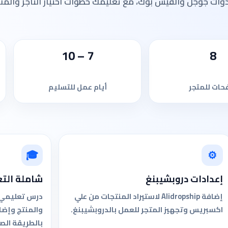
أدوات جوجل والفيس بوك، مع تعليمك خطوات اختيار التاجر والمن
7 – 10
8
ات للمتجر
أيام عمل للتسليم
🎓
⚙
إعدادات دروبشيبنغ
شاملة التع
إضافة Alidropship لاستيراد المنتجات من علي
درس تعليمي مب
اكسبريس وتجهيز المتجر للعمل بالدروبشيبنغ.
والمنتج وإضا
بالطريقة الص