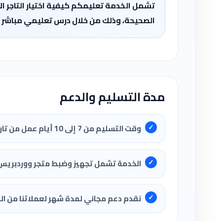
تشمل الخدمة تعليمكم كيفية اختيار التاجر ال
الصحيحة، وذلك من خلال درس تعليمي مباشر على برنامج Anydesk مع م
مدة التسليم والدعم
وقت التسليم من 7 إلى 10 أيام عمل من تاريخ البدء الذي يتم تحديده بيننا.
الخدمة تشمل تجهيز وضبط متجر ووردبريس
نقدم دعم مجاني لمدة شهر لعملائنا من النا