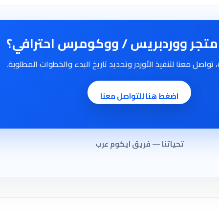
 متجر ووردبريس / ووكومرس احترافي؟
تواصل معنا لتنفيذ الأوردر وتحديد تاريخ البدء والخطوات المطلوبة.
اضغط هنا للتواصل معنا
تحياتنا — فريق ايكوم عرب