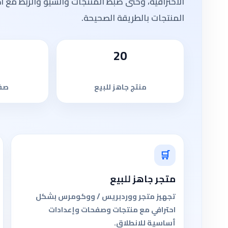
الاحترافية، وحتى ضبط المنتجات والسيو والربط مع 
المنتجات بالطريقة الصحيحة.
20
منتج جاهز للبيع
صفح
🛒
متجر جاهز للبيع
تجهيز متجر ووردبريس / ووكومرس بشكل
احترافي مع منتجات وصفحات وإعدادات
أساسية للانطلاق.