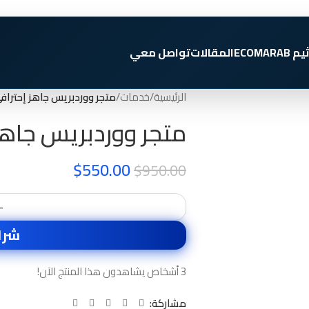
يم ECOMARAB
المقالات
تواصل معي
الرئيسية
/
خدمات
/
متجر ووردبريس جاهز إحتراف
متجر ووردبريس جاهز
$
550.00
$
950.00
-
شرا
3
أشخاص يشاهدون هذا المنتج الآن!
مشاركة: