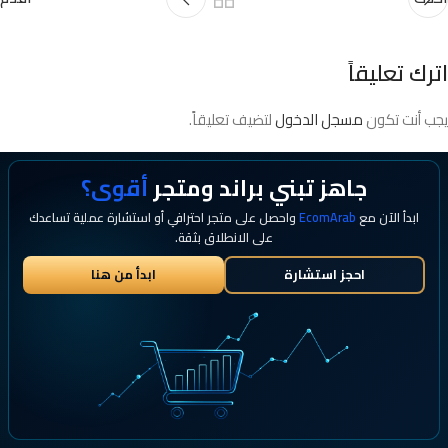
اترك تعليقاً
يجب أنت تكون
مسجل الدخول
لتضيف تعليقاً.
جاهز تبني براند ومتجر
أقوى؟
ابدأ الآن مع
EcomArab
واحصل على متجر احترافي أو استشارة عملية تساعدك
على الانطلاق بثقة.
احجز استشارة
ابدأ من هنا