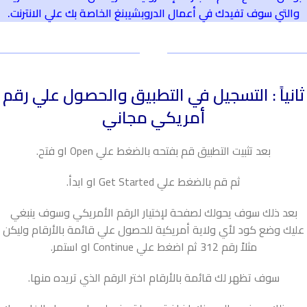
والتي سوف تفيدك في أعمال الدروبشيبنغ الخاصة بك علي الانترنت.
ثانياً : التسجيل في التطبيق والحصول علي رقم
أمريكي مجاني
بعد تثبيت التطبيق قم بفتحه بالضغط علي Open او فتح.
ثم قم بالضغط علي Get Started او ابدأ.
بعد ذلك سوف يحولك لصفحة لإختيار الرقم الأمريكي وسوف ينبغي
عليك وضع كود لأي ولاية أمريكية للحصول علي قائمة بالأرقام وليكن
مثلاً رقم 312 ثم اضغط علي Continue او استمر.
سوف تظهر لك قائمة بالأرقام اختر الرقم الذي تريده منها.