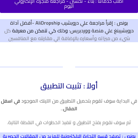
أطلب خدماتنا : بناء - تحسين - مراجعة متجرك الإلكتروني
اليوم
بونص : إقرأ مراجعة علي دروبشيب AliDropship -أفضل آداة
دروبشيبنغ علي منصة ووردبريس
:
وذلك كي تتمكن من معرفة
كل
شيء من ميزاته وأسعاره بالإضافة الي مقارنته مع المنافسين
أولاً : تثبيت التطبيق
في البداية سوف تقوم بتحميل التطبيق من اللينك الموجود
في اسفل
المقال
..
ثم سوف نقوم بفتح التطبيق و تنفيذ الخطوات في النقطة التالية.
بونص : تصفح قسم التجارة الإلكترونية للمزيد من المقالات الحصرية