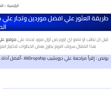
الرئيسية
»
الت
طريقة العثور علي افضل موردين وتجار عل
الح
قبل ان تطلب او تضع اي اوردر من اول مورد تجده على
موقع علي اكس
هذا المقال سوف اقوم بطرح بعض الخطوات لاختيار المور
بونص : إقرأ مراجعة علي دروبشيب AliDropship -أفضل آداة دروبشيبنغ علي منصة ووردبريس