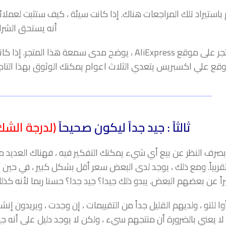
م باستيراد تلك المراجعات هناك. إذا كانت سيئة ، كيف ستثبت لعملا
أنه يستحق الشرا
إلى جانب المراجعات ، هناك معدل ملاحظات إيجابية لكل متجر على موقع AliExpress ، يوضح مدى سمعة هذا المتجر. إذ
ثالثاً : جيد جداً ليكون صحيحاً
(لدرجة الشك
بصرف النظر عن بيع أي شيء يمكنك التفكير فيه ، فهناك العديد 
ربياً. ومع ذلك ، يوجد لدى البعض سعر أقل بشكل كبير ، في حين 
راً عن بعضهم البعض. يبدو ذلك جيدا؟ جيد جدا؟ حسنا ربما لأنه كذل
وا للتو ، ولديهم القليل جداً من التقييمات ، إن وجدت ، ويريدون إنش
ا يعني بالضرورة أن منتجهم سيء ، ولكن لا يوجد دليل على أنه جي