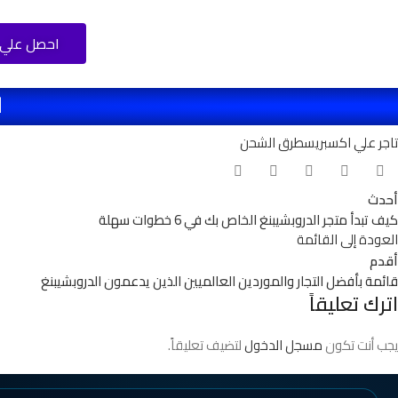
احصل علي 
ا
تاجر علي اكسبريس
طرق الشحن
أحدث
كيف تبدأ متجر الدروبشيبنغ الخاص بك في 6 خطوات سهلة
العودة إلى القائمة
أقدم
قائمة بأفضل التجار والموردين العالميين الذين يدعمون الدروبشيبنغ
اترك تعليقاً
يجب أنت تكون
مسجل الدخول
لتضيف تعليقاً.