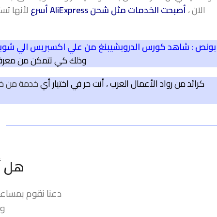
الآن ،
أصبحت الخدمات مثل شحن AliExpress أسرع
لأنها تست
بونص : شاهد كورس الدروبشيبنغ من علي اكسبريس الي شوبيف
وذلك كي تتمكن من معرفة
كرائد من رواد الأعمال العرب ، أنت حر في اختيار أي
خدمة من خدم
هل أن
دعنا نقوم بمساعدت
وس