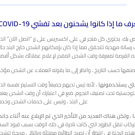
 ما إذا كانوا يشحنون بعد تفشي COVID-19؟
اص بك
. يحتوي كل متجر في علي اكسبريس على زر “اتصل الآن” الذ
الة مهذبة للتحقق مما إذا كان بإمكانهم الشحن خارج البلد حاليا
ه الفرصة لمعرفة وقت الشحن المقدر لإعلام عملائك بشكل أفضل
 صنفها حسب التاريخ ، وانظر إلى ما يقوله العملاء عن الشحن مؤخرا
تي يستخدمونها
، لأنه ليس لديهم جميعاً وقت التسليم نفسه ال
اللوجستية تحت تصنيف النجوم. ضع في اعتبارك أن وقت الشحن يعت
على البلد ، وليس على خدمات الشحن وحدها
شحن التي تختارها ، ولكن هناك العديد من التأخير الذي تم الإبلاغ عنه أثناء جان
ء كل هذا. تستخدم Epacket رحلات الركاب لنقل الطرود التي كانت نادرة في ذلك الوقت بسبب قيود الس
ذه الرحلة في انتظار أن تصبح الطائرة ممتلئة وبالتالي مربحة للشح