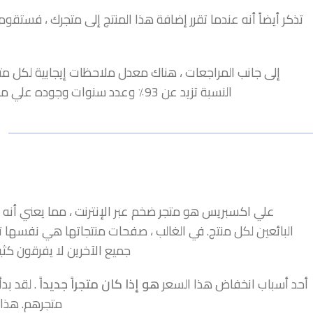
تذكر أيضاً أنه عندما تقرر إضافة هذا المنتج إلى متجرك ، فستقو
النسبة تزيد عن 93٪ وعدد سنوات وجوده علي موقع علي اكسبريس يتعدي الثلاث اعوام يمكنك الوثوق بهذا التاجر .
علي اكسبريس هو متجر ضخم عبر الإنترنت ، مما يعني أنه 
البائعين لكل منتج. في الغالب ، صفحات منتجاتها هي نفسها تق
جميع الآخرين لا يفرقون كثي
أحد أسباب انخفاض هذا السعر
هو إذا كان متجراً جديداً
. لقد بدأ
متجرهم. هذا ل