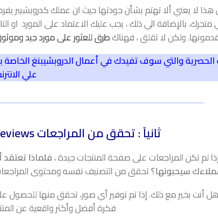
ن هذا لا يعني ألا تهتم بشأن جودتها حيث ان عملك كدروبشيبر يف
جرك. بالإضافة الي ذلك ، يجب عليك الاعتماد على المورد او التا
قدمونها. ولكن لا تقلق ، فهناك
طرق للعثور على مورد جيد وموثوق
ات الحصرية والتي سوف تفيدك في أعمال الدروبشيبنغ الخاصة ب
علي الانترن
ثانياً
: تحقق من المراجعات Reviews
 لم تكن المراجعات على صفحة المنتجات جيدة ،
فلماذا تعتقد أ
ملاءك سيحبونها؟
تحقق من التصنيف نفسه ومحتوى المراجعات
هل أنت بخير مع ذلك. إذا تم توفير أي صور، تحقق منها للحصول ع
فكرة أفضل وأكثر واقعية عن المنت