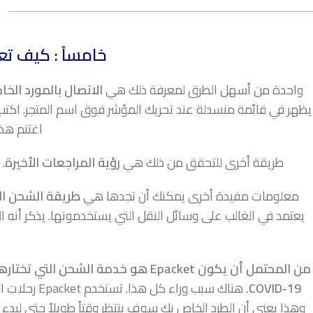
خامساً : كيف تعرف
واحدة من أسهل الطرق لمعرفة ذلك هي
الاتصال بالمورد الخ
يظهر في قائمة منسدلة عند تحريك المؤشر فوق اسم المتجر. اكتب رس
اغتنم هذ
طريقة أخرى للتحقق من ذلك هي
رؤية المراجعات الأخيرة
.
معلومات مفيدة أخرى يمكنك أن تجدها هي
طريقة الشحن ال
يعتمد في الغالب على وسائل النقل التي يستخدمونها. يذكر أنه 
من المحتمل أن يكون Epacket هو خدمة ال
COVID-19.
هناك سبب ورا
وهذا يعني أن الطرد الخاص بك سوف ينتظر وقتاً طويلاً حتى لبدء ه