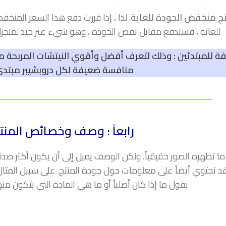
تج منخفض الجودة للغاية
. لذا ، إذا قررت دفع هذا السعر المنخ
للغاية ، فستدفع مقابل نقص الجودة ، وهو شيء غير جيد لمتجرك
ة للمبتدئين
: وذلك لتعرف
أفضل وأقوي النيتشات المربحة م
منافسة ضعيفة لكل دروبشيبر مبتدئ
رابعاً : وصف وخصائص المنت
ما تظهره الصور حقيقياً، ولكن الوصف يميل إلى أن يكون أكثر صدقا
قد تحتوي أيضاً على معلومات حول جودة المنتج. على سبيل المثال
بقول ما إذا كان أصلياً أو ما هي المادة التي يتكون منه