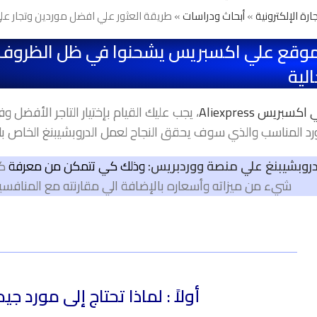
جارة الإلكترونية
»
أبحاث ودراسات
» طريقة العثور علي افضل موردين وتجار ع
ي موقع علي اكسبريس يشحنوا في ظل الظروف
الية
بريس Aliexpress
، يجب عليك القيام بإختيار التاجر الأفضل و
د المناسب والذي سوف يحقق النجاح لعمل الدروبشيبنغ الخاص بك
:
وذلك كي تتمكن من معرفة
ك
شيء من ميزاته وأسعاره بالإضافة الي مقارنته مع المنافسي
أولاً : لماذا تحتاج إلى مورد جيد