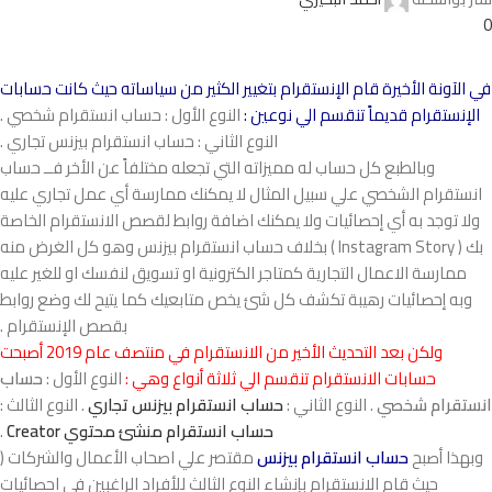
0
في الآونة الأخيرة قام الإنستقرام بتغيير الكثير من سياساته حيث كانت حسابات
الإنستقرام قديماً تنقسم الي نوعين :
النوع الأول : حساب انستقرام شخصي .
النوع الثاني : حساب انستقرام بيزنس تجاري .
وبالطبع كل حساب له مميزاته التي تجعله مختلفاً عن الأخر فــ حساب
انستقرام الشخصي علي سبيل المثال لا يمكنك ممارسة أي عمل تجاري عليه
ولا توجد به أي إحصائيات ولا يمكنك اضافة روابط لقصص الانستقرام الخاصة
بك ( Instagram Story ) بخلاف حساب انستقرام بيزنس وهو كل الغرض منه
ممارسة الاعمال التجارية كمتاجر الكترونية او تسويق لنفسك او للغير عليه
وبه إحصائيات رهيبة تكشف كل شئ يخص متابعيك كما يتيح لك وضع روابط
بقصص الإنستقرام .
ولكن بعد التحديث الأخير من الانستقرام في منتصف عام 2019 أصبحت
حسابات الانستقرام تنقسم الي ثلاثة أنواع وهي :
النوع الأول :
حساب
انستقرام شخصي
. النوع الثاني :
حساب انستقرام بيزنس تجاري
. النوع الثالث :
حساب انستقرام منشئ محتوي Creator
.
وبهذا أصبح
حساب انستقرام بيزنس
مقتصر علي اصحاب الأعمال والشركات (
حيث قام الانستقرام بإنشاء النوع الثالث للأفراد الراغبين في احصائيات