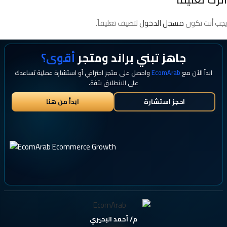
يجب أنت تكون
مسجل الدخول
لتضيف تعليقاً.
جاهز تبني براند ومتجر
أقوى؟
ابدأ الآن مع
EcomArab
واحصل على متجر احترافي أو استشارة عملية تساعدك
على الانطلاق بثقة.
احجز استشارة
ابدأ من هنا
م/ أحمد البحيري