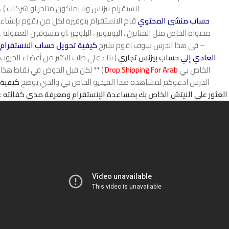
انستقرام بيزنس ولا يملكون متاجر او شركات ) .
حساب منشئ المحتوي
قام الانستقرام بتوفيره لكل من يقوم بإنشاء
محتواه الخاص مثل الفنانين ، اليوتيوبرز ، البلوجرز ،او مسوقين العمولة .
– في هذا الدرس سوف اقوم بشرح
كيفية تحويل حساب الانستقرام
العادي إلي
حساب بيزنس تجاري
( بناء علي طلب الكثير من أعضاء الجروب
الخاص بي
Drop Shipping For Arab
) ** لكن قبل الخوض في نقاط هذا
الدرس ادعوكم لمشاهدة هذا الفيديو الخاص بي والذي يوضح
كيفية
العثور علي النيتش الخاص بك بمساعدة الإنستقرام ومعرفة مدي كفائته
: