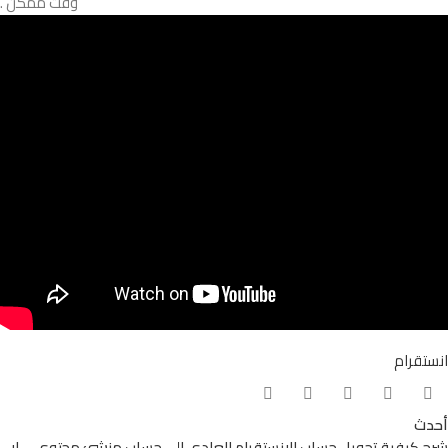
وقت ممكن .
انستقرام
أحدث
شرح كيفية تحويل حساب الانستقرام العادي إلي حساب منشئ محتوي – لا