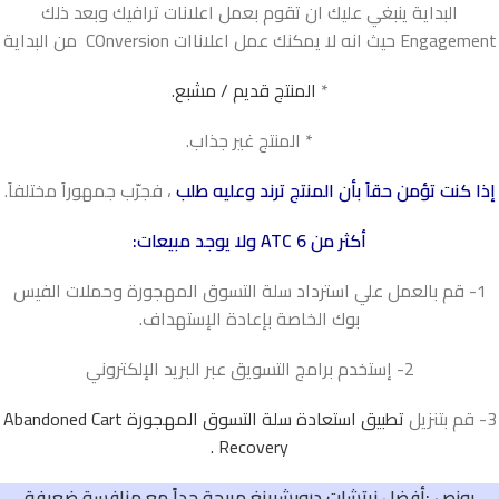
البداية ينبغي عليك ان تقوم بعمل اعلانات ترافيك وبعد ذلك
Engagement حيث انه لا يمكنك عمل اعلاناات COnversion من البداية
*
المنتج قديم / مشبع.
* المنتج غير جذاب.
إذا كنت تؤمن حقاً بأن المنتج ترند وعليه طلب
، فجرّب جمهوراً مختلفاً.
أكثر من 6 ATC ولا يوجد مبيعات:
1- قم بالعمل علي استرداد سلة التسوق المهجورة وحملات الفيس
بوك الخاصة بإعادة الإستهداف.
2- إستخدم برامج التسويق عبر البريد الإلكتروني
3- قم بتنزيل
تطبيق استعادة سلة التسوق المهجورة Abandoned Cart
Recovery .
بونص :
أفضل نيتشات دروبشيبنغ مربحة جداً مع منافسة ضعيفة