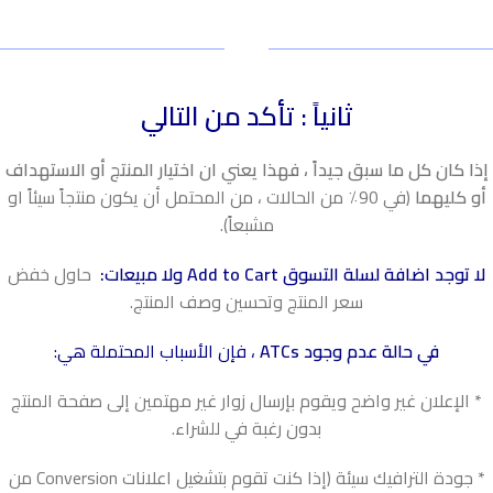
ثانياً : تأكد من التالي
إذا كان كل ما سبق جيداً ، فهذا يعني ان اختيار المنتج أو الاستهداف
أو كليهما
(في 90٪ من الحالات ، من المحتمل أن يكون منتجاً سيئاً او
مشبعاً).
لا توجد اضافة لسلة التسوق Add to Cart ولا مبيعات:
حاول خفض
سعر المنتج وتحسين وصف المنتج.
في حالة عدم وجود ATCs
، فإن الأسباب المحتملة هي:
* الإعلان غير واضح ويقوم بإرسال زوار غير مهتمين إلى صفحة المنتج
بدون رغبة في للشراء.
* جودة الترافيك سيئة (إذا كنت تقوم بتشغيل اعلانات Conversion من