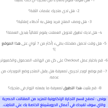
2- هل لدى متجرك علامات الثقة؟
3- هل وصف المنتج فريد وهل به أخطاء إملائية؟
4- هل لديك تطبيق لتحويل العملات يقوم تلقائياً بتبديل العملة؟
5- هل وقت تحميل صفحتك بطيء (أكثر من 7 ثوانٍ على
هذا الموقع
)؟
6- قم باختبار عمل Checkout على كل من الهاتف المحمول والكمبيوتر
7- قم بوضع اوردر تجريبي لمعرفة هل يقبل المتجر وضع الاوردرات من
عدمه.
8- قم بتثبيت
هذا التطبيق
لمعرفة ما يفعله الزوار في متجرك؟
بونص : تصفح قسم التجارة الإلكترونية للمزيد من المقالات الحصرية
والتي سوف تفيدك في أعمال الدروبشيبنغ الخاصة بك علي الانترنت.