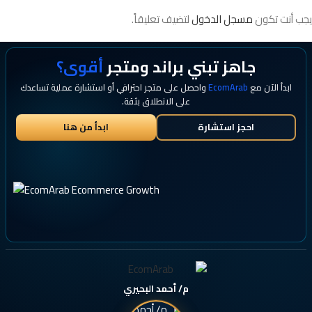
يجب أنت تكون
مسجل الدخول
لتضيف تعليقاً.
جاهز تبني براند ومتجر
أقوى؟
ابدأ الآن مع
EcomArab
واحصل على متجر احترافي أو استشارة عملية تساعدك
على الانطلاق بثقة.
احجز استشارة
ابدأ من هنا
م/ أحمد البحيري