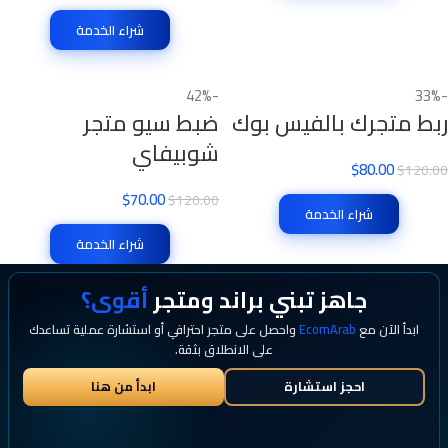
شراء الخدمة
-42%
-33%
ربط متجرك بالفيس بوك
ضبط سيو متجر
شوبيفاي
$
80.00
$
120.00
$
70.00
$
120.00
شراء الخدمة
شراء الخدمة
جاهز تبني براند ومتجر
أقوى؟
ابدأ الآن مع
EcomArab
واحصل على متجر احترافي أو استشارة عملية تساعدك
على الانطلاق بثقة.
احجز استشارة
ابدأ من هنا